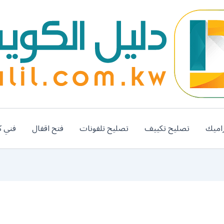
اميك
تصليح تكييف
تصليح تلفونات
فتح اقفال
فني ك