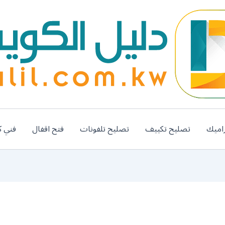
اميك
تصليح تكييف
تصليح تلفونات
فتح اقفال
فني ك