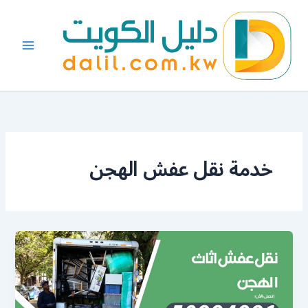
خطي
لى
لمحتوى
خدمة نقل عفش الهجن