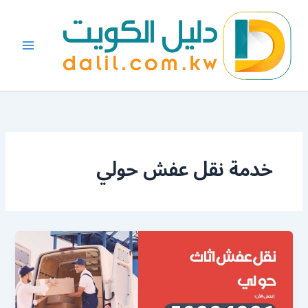
خطي
لى
لمحتوى
خدمة نقل عفش حولي