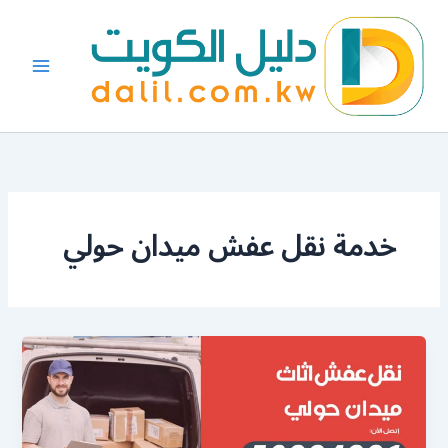
خطي
لى
لمحتوى
خدمة نقل عفش ميدان حولي