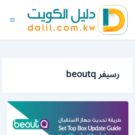
خطي
لى
لمحتوى
رسيفر beoutq