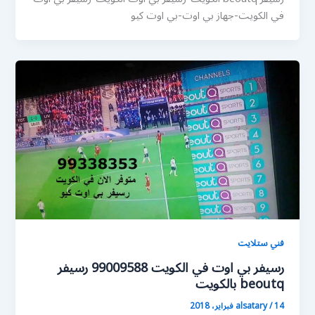
في الكويت-جهاز بي اوت-بي اوت كيو
فني ستلايت
رسيفر بي اوت في الكويت 99009588 رسيفر
beoutq بالكويت
14 فبراير، 2018
/
alsatary