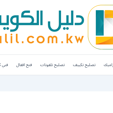
اميك
تصليح تكييف
تصليح تلفونات
فتح اقفال
فني ك