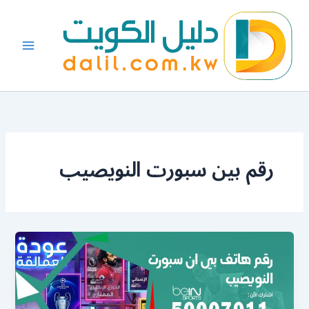
خطي
لى
لمحتوى
رقم بين سبورت النويصيب