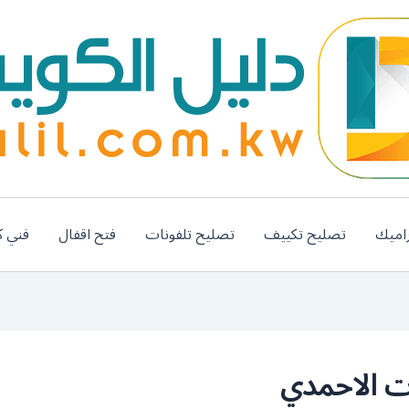
اميك
تصليح تكييف
تصليح تلفونات
فتح اقفال
فني ك
ت الاحمدي