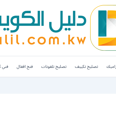
اميك
تصليح تكييف
تصليح تلفونات
فتح اقفال
فني ك