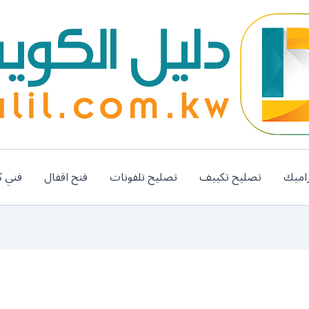
اميك
تصليح تكييف
تصليح تلفونات
فتح اقفال
فني ك