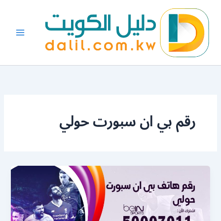
خطي
لى
لمحتوى
رقم بي ان سبورت حولي