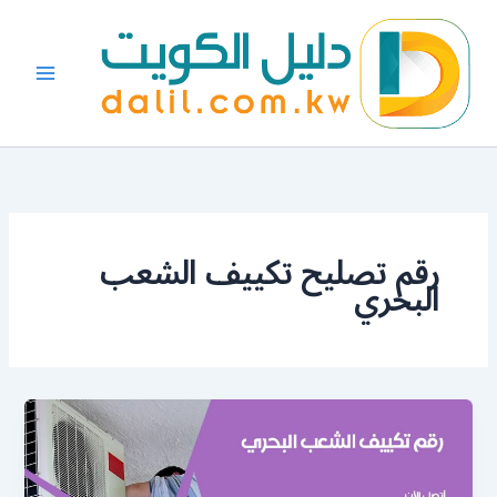
خطي
لى
لمحتوى
رقم تصليح تكييف الشعب
البحري