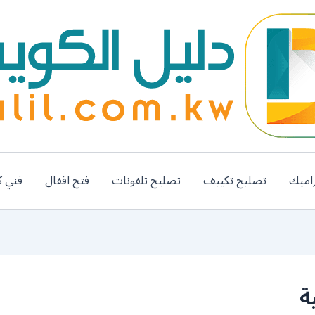
اميك
تصليح تكييف
تصليح تلفونات
فتح اقفال
فني ك
ة