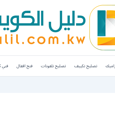
اميك
تصليح تكييف
تصليح تلفونات
فتح اقفال
فني ك