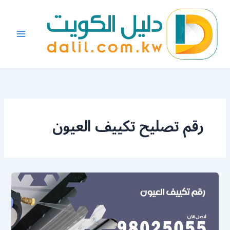
خطي
لى
لمحتوى
رقم تصليح تكييف العيون