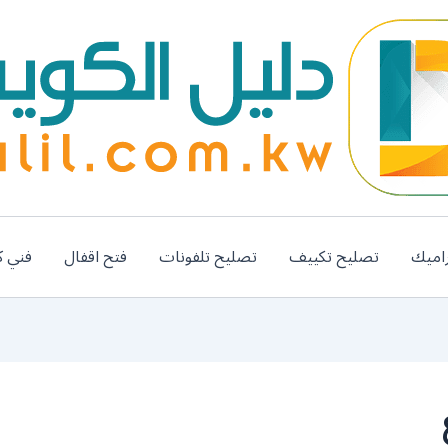
اميك
تصليح تكييف
تصليح تلفونات
فتح اقفال
فني ك