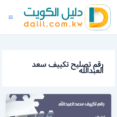
خطي
لى
لمحتوى
رقم تصليح تكييف سعد
العبدالله