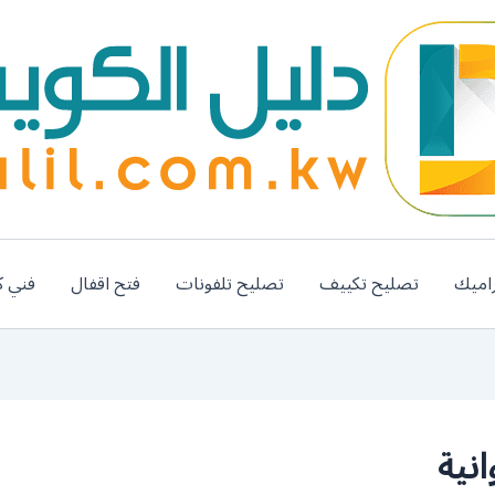
اميك
تصليح تكييف
تصليح تلفونات
فتح اقفال
فني ك
نية