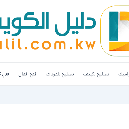
اميك
تصليح تكييف
تصليح تلفونات
فتح اقفال
فني ك