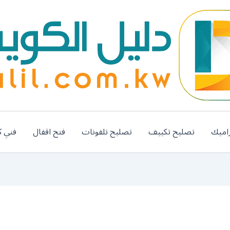
اميك
تصليح تكييف
تصليح تلفونات
فتح اقفال
فني ك