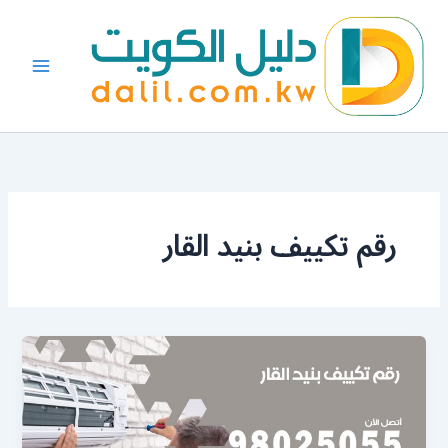
خطي
لى
لمحتوى
رقم تكييف بنيد القار