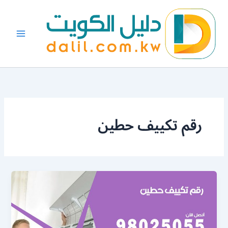
خطي
لى
لمحتوى
رقم تكييف حطين