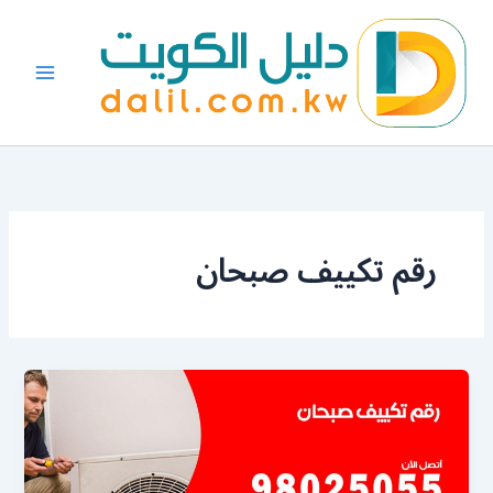
خطي
لى
لمحتوى
رقم تكييف صبحان