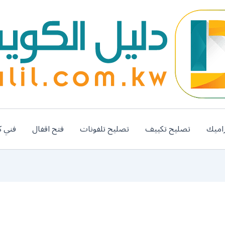
اميك
تصليح تكييف
تصليح تلفونات
فتح اقفال
فني ك