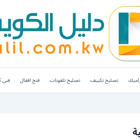
اميك
تصليح تكييف
تصليح تلفونات
فتح اقفال
فني ك
ة