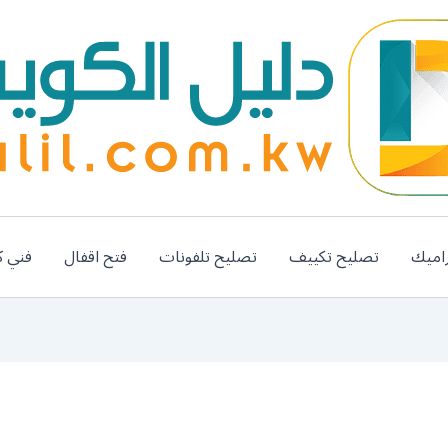
اميك
تصليح تكييف
تصليح تلفونات
فتح اقفال
فني ك