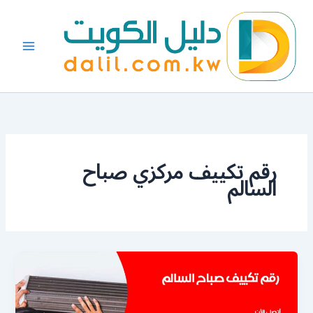
خطي
لى
لمحتوى
رقم تكييف مركزي صباح
السالم