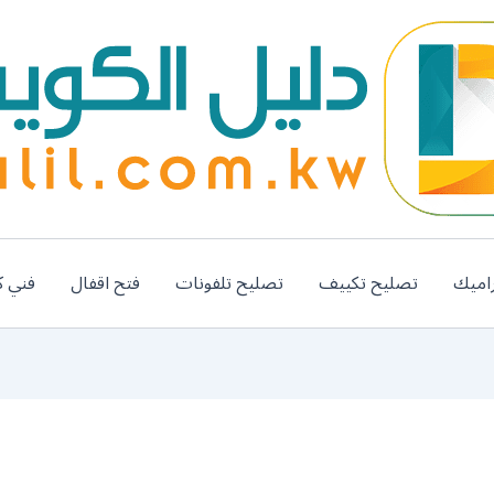
اميك
تصليح تكييف
تصليح تلفونات
فتح اقفال
فني ك