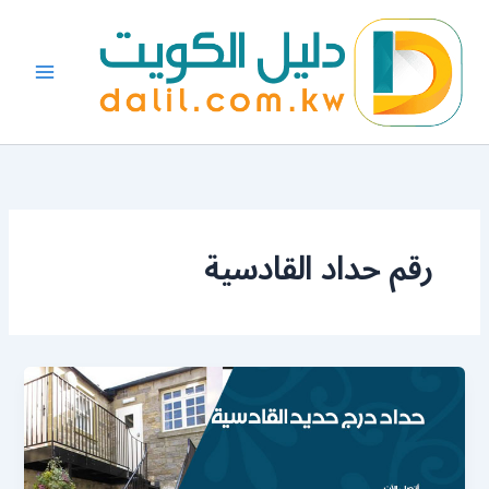
خطي
لى
لمحتوى
رقم حداد القادسية