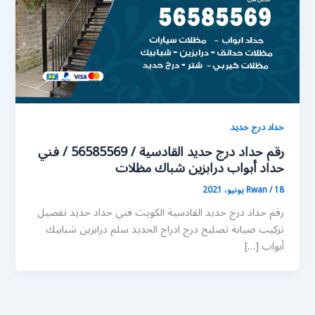
حداد درج حديد
رقم حداد درج حديد القادسية / 56585569 / فني
حداد أبواب درابزين شباك مظلات
18 يونيو، 2021
/
Rwan
رقم حداد درج حديد القادسية الكويت فني حداد حديد تفصيل
تركيب صيانة تصليح درج ادراج الحديد سلم درابزين شبابيك
أبواب […]