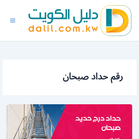
خطي
لى
لمحتوى
رقم حداد صبحان