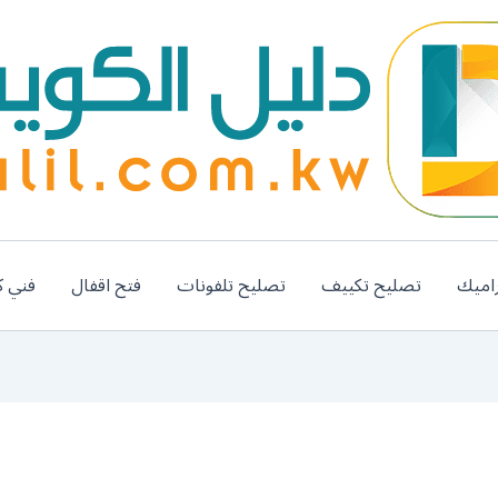
اميك
تصليح تكييف
تصليح تلفونات
فتح اقفال
فني ك