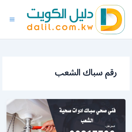
خطي
لى
لمحتوى
رقم سباك الشعب