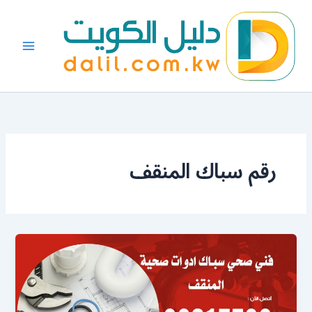
خطي
لى
لمحتوى
رقم سباك المنقف