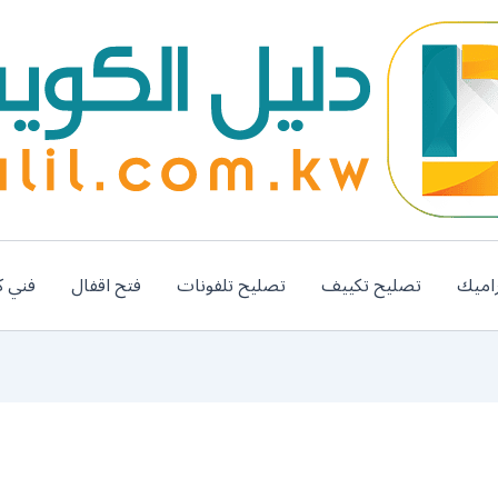
اميك
تصليح تكييف
تصليح تلفونات
فتح اقفال
فني ك