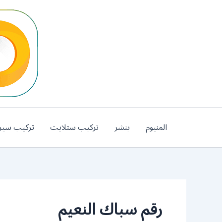
خطي
لى
لمحتوى
المنيوم
بنشر
تركيب ستلايت
تركيب سير
رقم سباك النعيم