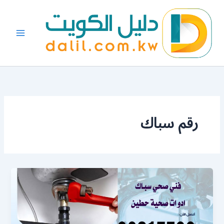
خطي
لى
لمحتوى
رقم سباك