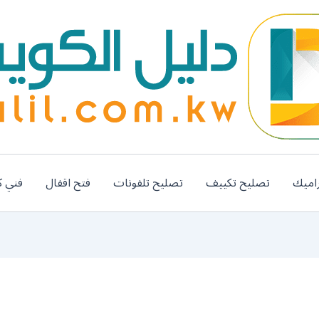
اميك
تصليح تكييف
تصليح تلفونات
فتح اقفال
فني ك