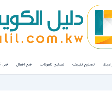
اميك
تصليح تكييف
تصليح تلفونات
فتح اقفال
فني ك