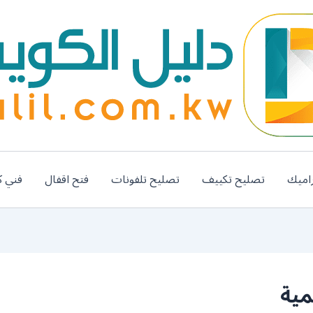
اميك
تصليح تكييف
تصليح تلفونات
فتح اقفال
فني ك
مية