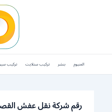
خطي
لى
لمحتوى
المنيوم
بنشر
تركيب ستلايت
تركيب سير
رقم شركة نقل عفش القص