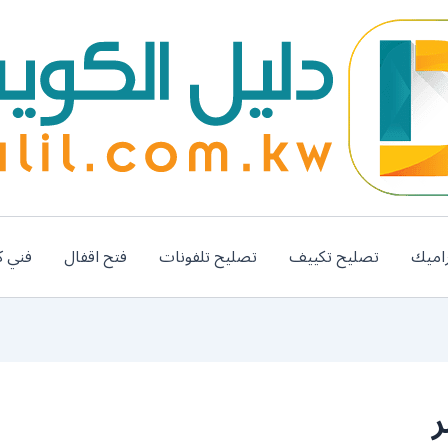
اميك
تصليح تكييف
تصليح تلفونات
فتح اقفال
فني ك
ر