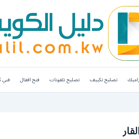
اميك
تصليح تكييف
تصليح تلفونات
فتح اقفال
فني ك
قار