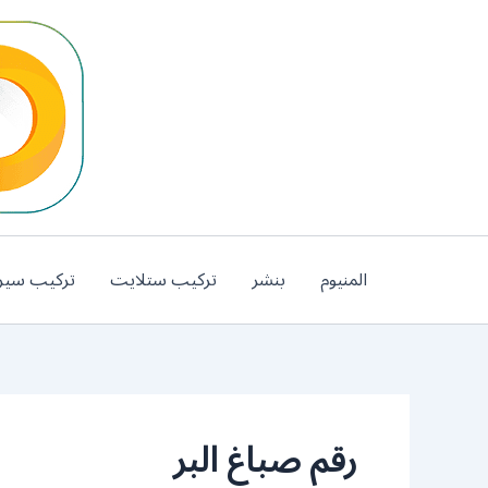
خطي
لى
لمحتوى
المنيوم
بنشر
تركيب ستلايت
تركيب سير
رقم صباغ البر