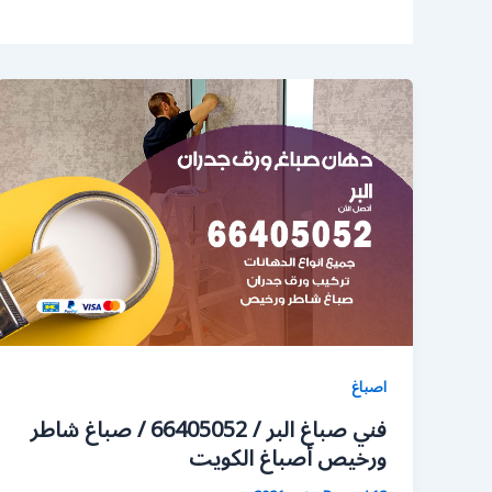
اصباغ
فني صباغ البر / 66405052 / صباغ شاطر
ورخيص أصباغ الكويت