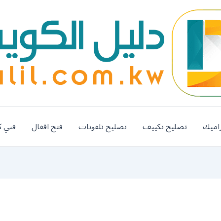
اميك
تصليح تكييف
تصليح تلفونات
فتح اقفال
فني ك