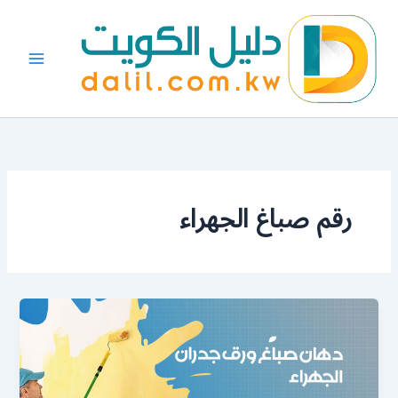
خطي
لى
لمحتوى
رقم صباغ الجهراء