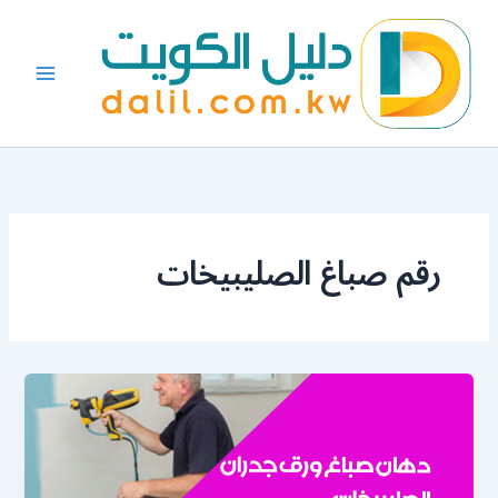
خطي
لى
لمحتوى
رقم صباغ الصليبيخات