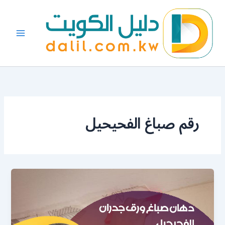
خطي
لى
لمحتوى
رقم صباغ الفحيحيل