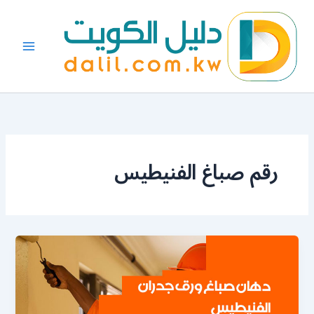
خطي
لى
لمحتوى
رقم صباغ الفنيطيس