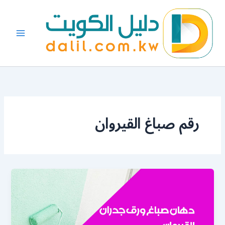
خطي
لى
لمحتوى
رقم صباغ القيروان