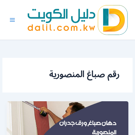
خطي
لى
لمحتوى
رقم صباغ المنصورية