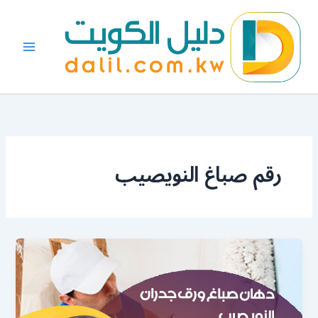
خطي
لى
لمحتوى
رقم صباغ النويصيب