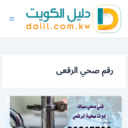
خطي
لى
لمحتوى
رقم صحي الرقعى